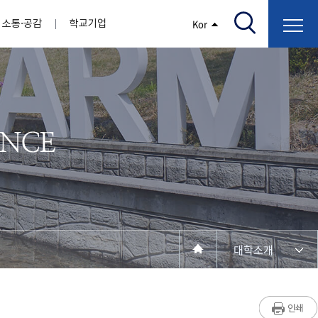
소통·공감
학교기업
Kor
/고지서출력/납부조회)
AI융합대학
부속기관
정보광장(자료실)
보건바이오대학
 기관
AI컴퓨터학부
간호학과
스마트IT학부
작업치료학과
지원
센터
대학일자리플러스센터
정보보호
학술저서발간 지원
장애학생지원센터
채용공고
인권센터
학습역량강화
, 회의록)
전기공학과
임상병리학과
개
소개
원과 친족관계에 있는 교직원 현황
전자공학과
바이오제약산업학부
경비 지원
부설연구소 학술회의 개최 경비 지원
취업진로상담
지원서비스
건축학과
바이오코스메틱학과
학생증발급
입학관리본부
수강신청
국제교류처
취ㆍ창업지원처
장애학생도우미
건설환경공학과
뷰티케어학과
수강신청
찾아오시는길
동물실험윤리위원회
환경에너지학과
바이오식품영양학부
제작학
동일과목전공인정
전기전자공학과
동물보건학과
세빈샵(온라인학생창업몰)
융합학
재수강
재난안전학과
생활체육학과
학생사회봉사
학생위원회
수강포기
학생생활관
보건진료소
예비군연대
보건안전공학과
반려동물산업학과
대학소개
계절학기
한의과대학
교양대학
연계전공
수강신청 장바구니 제도
자율전공학부
세명소개
라디오CM
출석/시험
성인학습자학과
저널리즘연구소
시험
라이프복지상담학과
입학/취업