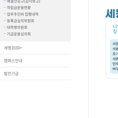
예결산공고(감사보고)
장학안내
적립금운용현황
업무추진비 집행내역
기타 교내
등록금심의위원회
캠퍼스안
학칙규정
대학평의원회
기금운용심의회
병무행정
제ㆍ증명
세명2030+
발전기금
예비군연
캠퍼스안내
학사자료
학군단(RO
발전기금
Career G
(전공·진로
로그램)