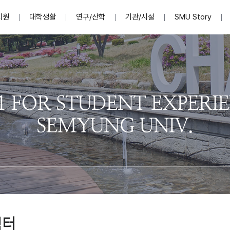
지원
대학생활
연구/산학
기관/시설
SMU Story
안내영상
단
표
MU
설립자발자취
입학홈페이지
인문예술대학
산학협력단 소개
이사장인사말
입학정보통합시스템(합격조회
연구지원
사회과학대학
지식재산권
법인소개
미디어콘텐츠창작학과
경찰학과
자매회사 및
외국어학부
행정학과
임원현황
지원
처
일반ㆍ경영행정복지대학원
학생상담/심리
교내학술연구비 지원
교육혁신·학생성공본부
일반공지
장학 및 학사안내
권익보호
국제학술지 논문게재 
대학혁신사업단
저널리즘대학원
사회봉사지원
입찰공고
아트앤산업디자인학과
법학과
이사회(개최
센터 및 조직소
실내디자인학과
부동산지적학과
학교법인 임
국제학술회의 참가경비 지원
교원(강사,겸임교원포함)채용정보
학술대회 참가
행사안내
규정집
시각·영상디자인학과
소방방재학과
onal
아
교직과정안내
교무연구처
기획실
학생처
연계전공
사무처
주요업무
패션디자인학과
경영학과
실
교직교육 목적 및 교육목표
연계전공안내
인사말
역대총장
봉사단운영
세명대학교 연구윤리
산학협력단
생명윤리위원회
공연예술학과
회계세무금융학과
이수안내
e-Book디자인ㆍ
제8,9대 총장 이용걸
영화웹툰애니메이션학과
글로벌물류학과
포츠 아카데
원처
취·창업지원처 소개
학생종합경력시스템
교직과목 해설
정밀의료인공지능
제6,7대 총장 김유성
미디어문화학부
호텔경영학과
업단
U
대학축제
학생자치기구
학생커뮤니티
신청서 다운로드
화장품생명융합학
학술정보원
학생활동
캠퍼스풍경
평생교육원
편집방송국
제5대 총장 김광림
관광경영학과
총학생회
천연물소재융합학
제4대 총장 염재선
항공서비스학과
eLap 다이
공자학원
총대의원회
제약바이오융합학
제3대 총장 권영우
광고홍보학과
MU
세명소식지
홍보동영상
홍보포스터
커뮤니티 연합회
AI천연물개발
초대학장 제1,2대 총장 김엽
사회복지학과
소
릭터
AI천연물콘텐츠
dLap 또
인문사회과학연구소
한의학연구소
상담심리학과