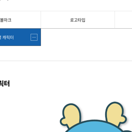
첨단바이오융합학
밥
인문사회과학연구소 소개
한의학연구소 소개
장
온라인접수시스템
건학이념
세명인재상
인재상과 5대핵
AI융합전공
연구소 조직
연구소 조직
스마트이차전지시
학술·연구활동 실적
학술·연구활동 실적
볼마크
로고타입
센서반도체융합전
논문집
논문집 검색
진대회
일반ㆍ경영행정복지대학원
저널리즘대학원
학생생활관
온라인접수시스템
보건진료소
체육시설
Why SMU
세명대 History
대학연혁
공지사항 및 자료실
명 캐릭터
2020년대
연구소소개
원
2010년대
연구소 조직
2000년대
학술·연구활동 실적
1990년대
논문집 검색
국내대학 학점교류
전과ㆍ복수(부)전공
1980년대
전과
예결산공고(감사보고)
적립금운용현황
산하기관
복수(부)전공
산학협력단
세명창업보육센터
지역협
예산공고
결산공고
도심관광활성화센터
화장품·건강기능식품 임
대학평의원회
기금운용심의회
제천시어린이·사회복지급식관리지원센터
대학평의원회
기금운용심의회
제천시농촌협약지원센터
제천시농촌활력플
통학증(월 정기권) 이용 안내
통학버스 편도(월
대학평의원회 회의록
기금운용심의회 회의록
제천시탄소중립지원센터
학적부사항정정
교육과정
CHARM인
국내외 교류현황
해외프로그램
기본방향
비전 및 전략설정과정
발전계