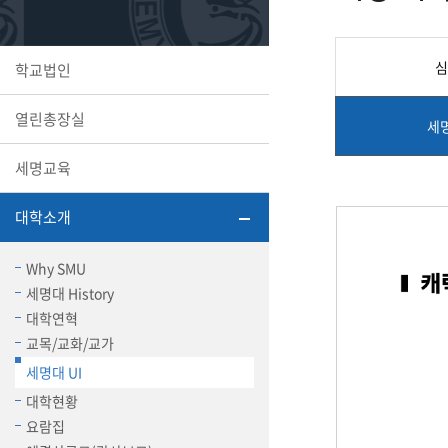
또꼬마김
학생복지
민송백일
세명교육
심
학교법인
대학원
시설이용
해카톤 경
대학소개
열린총장실
세
평생교육
세명교육
대학소개
산학협력 
Why SMU
세명대 History
대학연혁
교목/교화/교가
통학버스
세명대 UI
대학현황
국제교류
요람집
세명2030+
부속병원