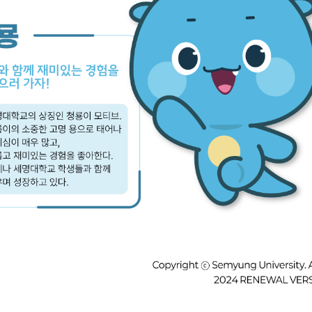
부속제천한방병원
부속충주한방병원
교환학생
교양교육 체계도
전공 체계도
비교과 
해외어학연수
장학제도
장학금신청ㆍ지급
장학캘린
국외인턴십
기관
교수노동조합
내
자기설계 해외배낭연수
캠퍼스투어
오시는길
통학버스 안내
통학버스 운행안내
통학버스 출발장소
대학생 병무행정(군입영)
전역 후 복학
서발급
대
예비군연대소개
전입신청안내
교육훈
실
TC)
ROTC란
학군단소개
uidance
전과/복수(부)·학생설계
학생설계전공 사례
ROTC제도란?
지휘관 소개
 안내 프
Q&A
제도의 특징
업무담당자 소개
임관식
학습활동
소대장 생활
봉사활동
후보생 및 임관 후 혜택
예도
교내교육 및 입영훈련
체육활동