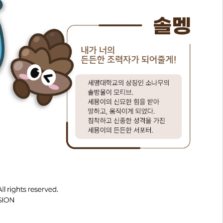
교육체계
더
국가장학금·학자금대출
국외여행/유학
병무관련사이트
련안내
훈련연기/보류안내
훈련장 안내
지원안내
공지사항
전공 관련
진로 컨설팅 우수사례
지원/선발절차
모집일정
전공·진로 안내영상
선발방법
선발요소/배점
지원자격
세부선발방법