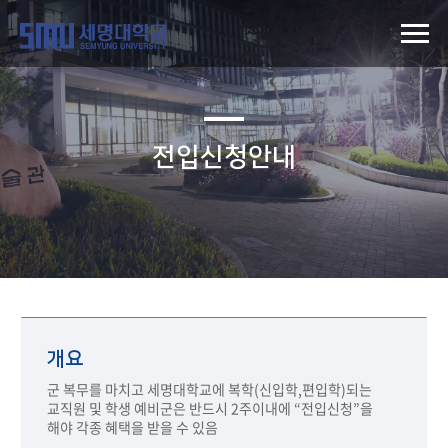
전입신청안내
개요
군 복무를 마치고 세명대학교에 복학(신입학,편입학)되는
교직원 및 학생 예비군은 반드시 2주이내에 “전입신청”을
해야 각종 혜택을 받을 수 있음