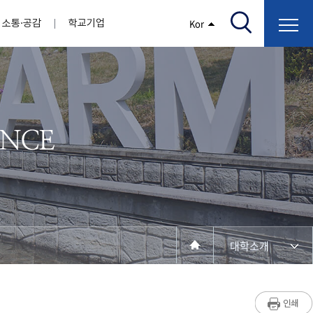
소통·공감
학교기업
Kor
/고지서출력/납부조회)
AI융합대학
부속기관
정보광장(자료실)
보건바이오대학
 기관
AI컴퓨터학부
간호학과
스마트IT학부
작업치료학과
지원
센터
대학일자리플러스센터
정보보호
학술저서발간 지원
장애학생지원센터
채용공고
인권센터
학습역량강화
, 회의록)
전기공학과
임상병리학과
개
소개
원과 친족관계에 있는 교직원 현황
전자공학과
바이오제약산업학부
경비 지원
부설연구소 학술회의 개최 경비 지원
취업진로상담
지원서비스
건축학과
바이오코스메틱학과
학생증발급
입학관리본부
수강신청
국제교류처
취ㆍ창업지원처
장애학생도우미
건설환경공학과
뷰티케어학과
수강신청
찾아오시는길
동물실험윤리위원회
환경에너지학과
바이오식품영양학부
제작학
동일과목전공인정
전기전자공학과
동물보건학과
세빈샵(온라인학생창업몰)
융합학
재수강
재난안전학과
생활체육학과
학생사회봉사
학생위원회
수강포기
학생생활관
보건진료소
예비군연대
보건안전공학과
반려동물산업학과
대학소개
계절학기
한의과대학
교양대학
연계전공
수강신청 장바구니 제도
자율전공학부
성인학습자학과
세명소개
라디오CM
출석/시험
라이프복지상담학과
저널리즘연구소
시험
건강생활학과
입학/취업