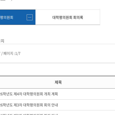
첨단바이오융합학
밥
인문사회과학연구소 소개
한의학연구소 소개
장
온라인접수시스템
건학이념
세명인재상
인재상과 5대핵
AI융합전공
연구소 조직
연구소 조직
스마트이차전지시
학술·연구활동 실적
학술·연구활동 실적
일반ㆍ경영행정복지대학원
저널리즘대학원
평의원회
대학평의원회 회의록
센서반도체융합전
논문집
논문집 검색
진대회
학생생활관
온라인접수시스템
보건진료소
체육시설
Why SMU
세명대 History
대학연혁
공지사항 및 자료실
원
2020년대
연구소소개
2010년대
연구소 조직
공지
2000년대
학술·연구활동 실적
1990년대
논문집 검색
7
/
페이지 :
1/7
국내대학 학점교류
전과ㆍ복수(부)전공
1980년대
전과
예결산공고(감사보고)
적립금운용현황
산하기관
복수(부)전공
산학협력단
세명창업보육센터
지역협
예산공고
결산공고
도심관광활성화센터
화장품·건강기능식품 임
제목
대학평의원회
기금운용심의회
제천시어린이·사회복지급식관리지원센터
대학평의원회
기금운용심의회
제천시농촌협약지원센터
제천시농촌활력플
통학증(월 정기권) 이용 안내
통학버스 편도(월
026학년도 제4차 대학평의원회 개최 계획
대학평의원회 회의록
기금운용심의회 회의록
제천시탄소중립지원센터
026학년도 제3차 대학평의원회 회의 안내
학적부사항정정
교육과정
CHARM인
국내외 교류현황
해외프로그램
기본방향
비전 및 전략설정과정
발전계