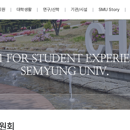
지원
대학생활
연구/산학
기관/시설
SMU Story
안내영상
단
표
MU
설립자발자취
입학홈페이지
인문예술대학
산학협력단 소개
이사장인사말
입학정보통합시스템(합격조회
연구지원
사회과학대학
지식재산권
법인소개
미디어콘텐츠창작학과
경찰학과
자매회사 및
외국어학부
행정학과
임원현황
지원
처
일반ㆍ경영행정복지대학원
학생상담/심리
교내학술연구비 지원
교육혁신·학생성공본부
일반공지
장학 및 학사안내
권익보호
국제학술지 논문게재 
대학혁신사업단
저널리즘대학원
사회봉사지원
입찰공고
아트앤산업디자인학과
법학과
이사회(개최
센터 및 조직소
실내디자인학과
부동산지적학과
학교법인 임
국제학술회의 참가경비 지원
교원(강사,겸임교원포함)채용정보
학술대회 참가
행사안내
규정집
시각·영상디자인학과
소방방재학과
onal
아
교직과정안내
교무연구처
기획실
학생처
연계전공
사무처
주요업무
패션디자인학과
경영학과
실
교직교육 목적 및 교육목표
연계전공안내
인사말
역대총장
봉사단운영
세명대학교 연구윤리
산학협력단
생명윤리위원회
공연예술학과
회계세무금융학과
이수안내
e-Book디자인ㆍ
제8,9대 총장 이용걸
영화웹툰애니메이션학과
글로벌물류학과
포츠 아카데
원처
취·창업지원처 소개
학생종합경력시스템
교직과목 해설
정밀의료인공지능
제6,7대 총장 김유성
미디어문화학부
호텔경영학과
업단
U
대학축제
학생자치기구
학생커뮤니티
신청서 다운로드
화장품생명융합학
학술정보원
학생활동
캠퍼스풍경
평생교육원
편집방송국
제5대 총장 김광림
관광경영학과
총학생회
천연물소재융합학
제4대 총장 염재선
항공서비스학과
eLap 다이
공자학원
총대의원회
제약바이오융합학
제3대 총장 권영우
광고홍보학과
MU
세명소식지
홍보동영상
홍보포스터
커뮤니티 연합회
AI천연물개발
초대학장 제1,2대 총장 김엽
사회복지학과
소
원회
AI천연물콘텐츠
dLap 또
인문사회과학연구소
한의학연구소
상담심리학과