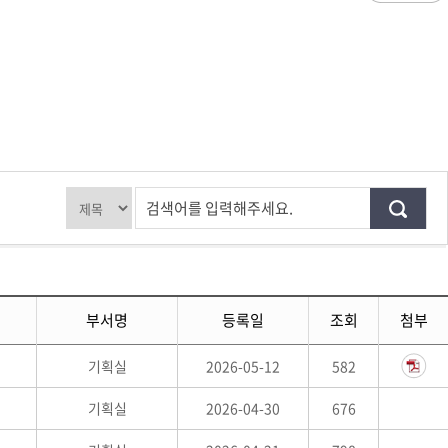
과
저널리즘연구소 소개
수업시간/결석계
심역량
구성원소개
전자출결
대학/대학원
스템공학
연구 및 자료실
강의건물 약자표시
공
출판물
성적
특별학점
학사지원
편의시설
교목/교화/교가
세명대 UI
대학현황
성적열람 및 정정,성적인정
편의점
상징물
심볼마크
교직원현황
대학생활
유급
학생식당
교가
로고타입
학생현황
학사경고
학생휴게실
전용색상
시설현황
연구/산학
학년/학기 재이수
서점
시그니처
요람집
검색어를 입력해주세요.
마이크로디그리
학·석사연계과정
우편취급국
세명 캐릭터
기관/시설
마이크로디그리 안내
복사실
업무추진비 집행내역
등록금심의위원회
학적변동(휴학·복학·제적·재입학)
졸업(수료)
웰니스센터
력센터
기술사업화센터
중소기업산학협력센터
SMU Story
등록금심의위원회
휴학
졸업
65번가
등록금심의위원회 회의록
상시험센터(SMCTC)
ANCHOR사업단
복학
졸업연기
부서명
등록일
조회
첨부
소통·공감
단양군어린이급식관리지원센터
자퇴
조기졸업
러스사업추진단
단양군농촌활성화지원센터
제적
졸업논문
, 금) 이용 안내
기획실
2026-05-12
학교기업
582
재입학
학년별 수료학점
기획실
2026-04-30
676
증제
홈페이지가이드
획 체계
교육 체계도
특성화 체계도