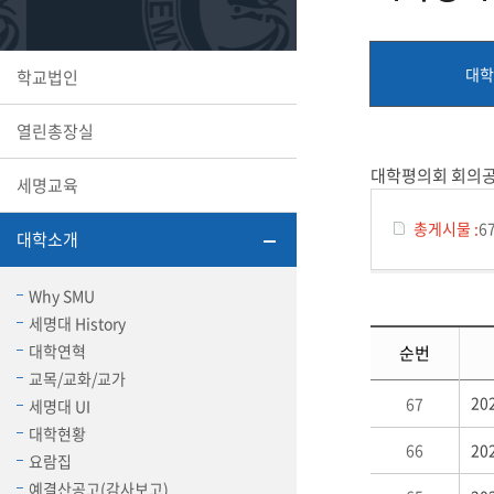
또꼬마김
학생복지
민송백일
세명교육
대학원
대학
학교법인
시설이용
해카톤 경
대학소개
열린총장실
평생교육
대학평의회 회의
세명교육
총게시물 :
6
대학소개
산학협력 
Why SMU
세명대 History
대학연혁
순번
교목/교화/교가
통학버스
2
67
세명대 UI
대학현황
66
2
국제교류
요람집
세명2030+
부속병원
예결산공고(감사보고)