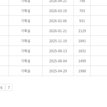
기획실
2026-04-21
798
교육체계
더
국가장학금·학자금대출
기획실
2026-03-19
703
기획실
2026-02-06
931
기획실
2026-01-21
2129
국외여행/유학
병무관련사이트
기획실
2025-11-19
1841
기획실
2025-08-13
1831
련안내
훈련연기/보류안내
훈련장 안내
기획실
2025-08-04
1499
지원안내
공지사항
기획실
2025-04-29
1988
전공 관련
진로 컨설팅 우수사례
지원/선발절차
모집일정
전공·진로 안내영상
선발방법
6
7
선발요소/배점
지원자격
세부선발방법