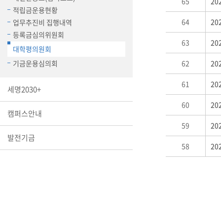
65
2
장학안내
적립금운용현황
64
2
업무추진비 집행내역
기타 교내
등록금심의위원회
캠퍼스안
63
2
학칙규정
대학평의원회
기금운용심의회
62
2
병무행정
제ㆍ증명
61
2
세명2030+
발전기금
예비군연
60
2
캠퍼스안내
학사자료
59
2
학군단(RO
발전기금
58
2
Career G
(전공·진로
로그램)