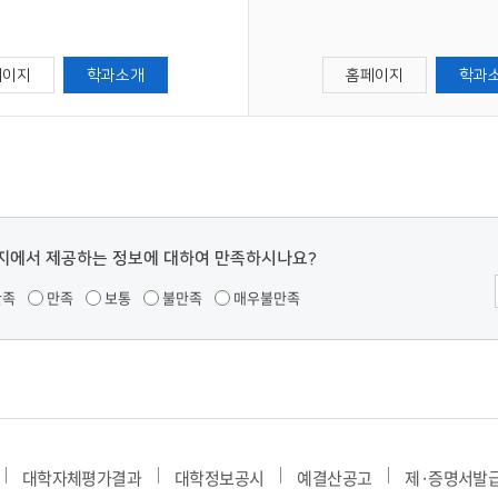
학군단 건물
내
페이지
학과소개
홈페이지
학과
SETOPIA
컴퓨터 실습실
디지털자료실
지에서 제공하는 정보에 대하여 만족하시나요?
만족
만족
보통
불만족
매우불만족
대학자체평가결과
대학정보공시
예결산공고
제·증명서발