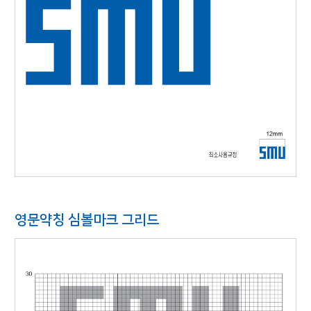
영문약칭 심볼마크 그리드