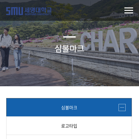
심볼마크
심볼마크
로고타입