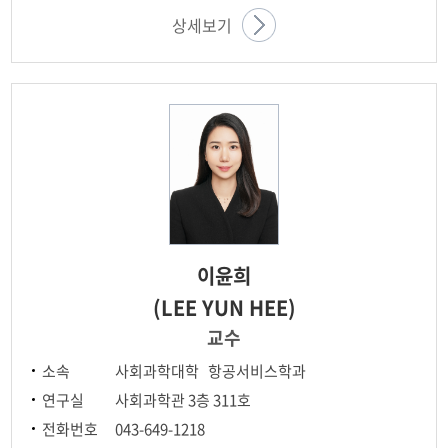
상세보기
이윤희
(LEE YUN HEE)
교수
소속
사회과학대학 항공서비스학과
연구실
사회과학관 3층 311호
전화번호
043-649-1218