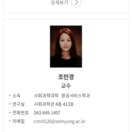
상세보기
조민경
교수
소속
사회과학대학 항공서비스학과
연구실
사회과학관 4층 413호
전화번호
043-649-1407
이메일
cmr0120@semyung.ac.kr