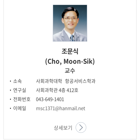
전공소개
교수진소개
실습시설
학과행사
조문식
진로
(Cho, Moon-Sik)
교수
소속
사회과학대학 항공서비스학과
연구실
사회과학관 4층 412호
전화번호
043-649-1401
이메일
msc1371@hanmail.net
상세보기