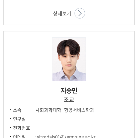
상세보기
지승민
조교
소속
사회과학대학 항공서비스학과
연구실
전화번호
이메일
wltmdals01@semyung.ac.kr