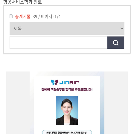
항공서비스학과 진로
전공소개
교수진소개
총게시물 :
39
/
페이지 :
1/4
실습시설
학과행사
진로