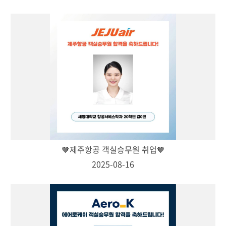
🧡제주항공 객실승무원 취업🧡
2025-08-16