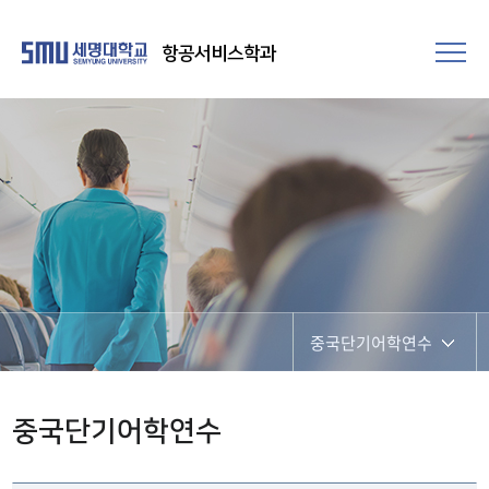
항공서비스학과
중국단기어학연수
언어 특성화 마스터
중국단기어학연수
토익완생