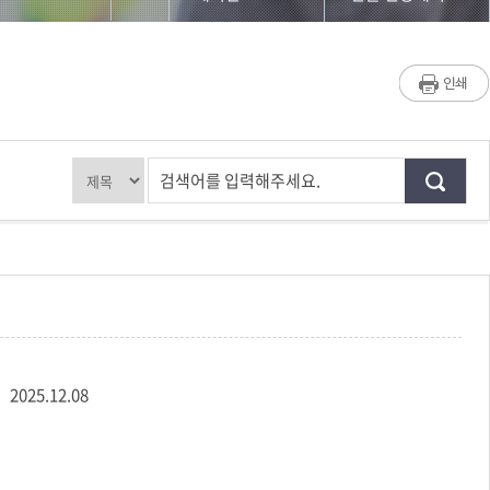
대학원소개
단비뉴스 편집실
교수/학생소개
단비서재
교과과정
세저리 이야기
검색어를 입력해주세요.
입학/학사안내
언론사 채용공고
공지사항
언론계 동향
게시판
언시 후기
저널리즘연구소
사진첩
2025.12.08
홈페이지가이드
언론 현장에서