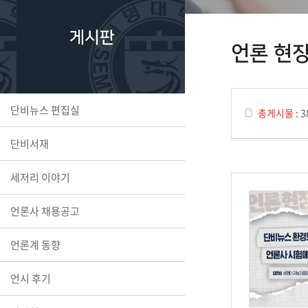
게시판
언론 현
단비뉴스 편집실
총게시물 :
3
단비서재
세저리 이야기
언론사 채용공고
언론계 동향
언시 후기