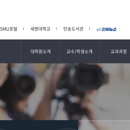
SMU포털
세명대학교
민송도서관
대학원소개
교수/학생소개
교과과정