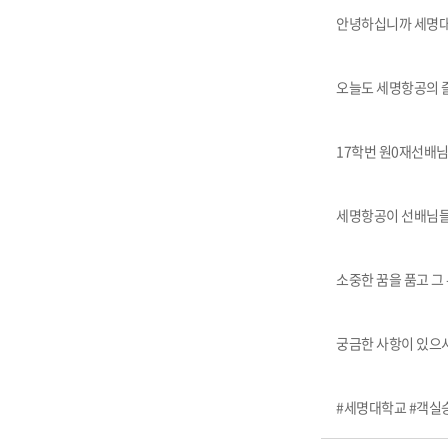
안녕하십니까 세명대
오늘도 세명항공의 
17학번 원0재선배
세명항공이 선배님들
소중한 꿈을 품고 그
궁금한 사항이 있으시
#세명대학교 #객실승