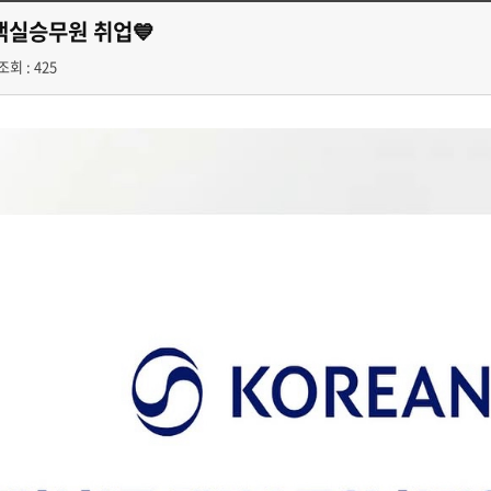
객실승무원 취업💙
조회 : 425