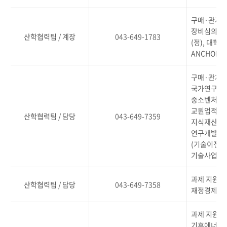
구매·관재(정
장비심의위원
산학협력팀 / 계장
043-649-1783
(정), 대학
ANCHOR
구매·관재(부
국가연구시설
중소벤처기업
교원업적평가(
산학협력팀 / 담당
043-649-7359
지식재산권심
연구개발활동
(기술이전)
기술사업화센
과제 지원 및
산학협력팀 / 담당
043-649-7358
재정경제부, 
과제 지원 
기후에너지환