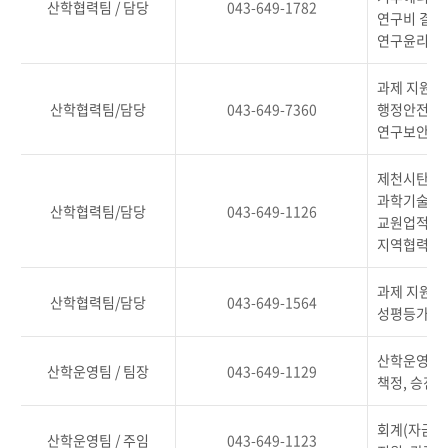
산학협력팀 / 담당
043-649-1782
연구비 결산
연구윤리 실
과제 지원 및
산학협력팀/담당
043-649-7360
행정안전부, 
연구보안심의
제천시탄소중
과학기술정보
산학협력팀/담당
043-649-1126
교원업적평가
지역협력센터
과제 지원 및
산학협력팀/담당
043-649-1564
성평등가족부
산학운영팀 업
산학운영팀 / 팀장
043-649-1129
책정, 승진 
회계(자금 집
산학운영팀 / 주임
043-649-1123