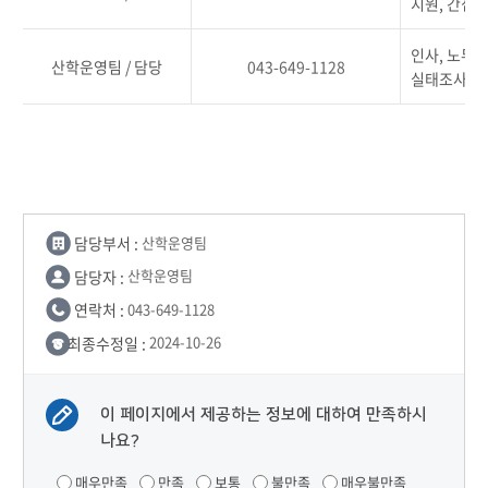
지원, 간접비
인사, 노무,
산학운영팀 / 담당
043-649-1128
실태조사(인력
담당부서 :
산학운영팀
담당자 :
산학운영팀
연락처 :
043-649-1128
최종수정일 :
2024-10-26
이 페이지에서 제공하는 정보에 대하여 만족하시
나요?
매우만족
만족
보통
불만족
매우불만족