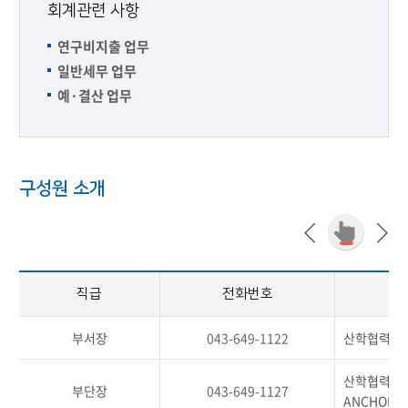
회계관련 사항
연구비지출 업무
일반세무 업무
예·결산 업무
구성원 소개
직급
전화번호
부서장
043-649-1122
산학협력단 
산학협력단 업
부단장
043-649-1127
ANCHOR