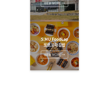
VIEW MORE →
S:MU FoodLap
또또꼬마김밥
VIEW MORE →