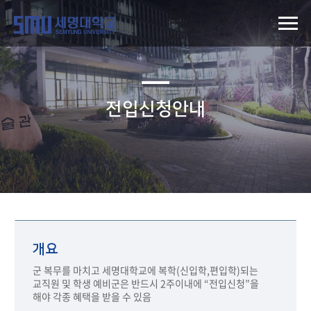
전입신청안내
개요
군 복무를 마치고 세명대학교에 복학(신입학,편입학)되는
교직원 및 학생 예비군은 반드시 2주이내에 “전입신청”을
해야 각종 혜택을 받을 수 있음