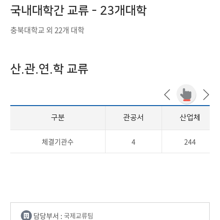
국내대학간 교류 - 23개대학
충북대학교 외 22개 대학
산.관.연.학 교류
구분
관공서
산업체
체결기관수
4
244
담당부서 :
국제교류팀