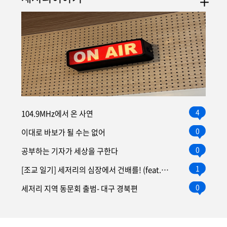
4
104.9MHz에서 온 사연
0
이대로 바보가 될 수는 없어
0
공부하는 기자가 세상을 구한다
1
[조교 일기] 세저리의 심장에서 건배를! (feat. 신입 조교 환영...
0
세저리 지역 동문회 출범- 대구 경북편