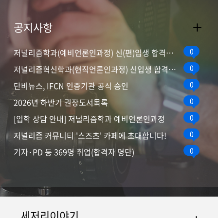
공지사항​
0
저널리즘학과(예비언론인과정) 신(편)입생 합격자 발표_...
0
저널리즘혁신학과(현직언론인과정) 신입생 합격자 발표_2...
0
단비뉴스, IFCN 인증기관 공식 승인
0
2026년 하반기 권장도서목록
0
[입학 상담 안내] 저널리즘학과 예비언론인과정
0
저널리즘 커뮤니티 '스즈츠' 카페에 초대합니다!
0
기자·PD 등 369명 취업(합격자 명단)
세저리이야기